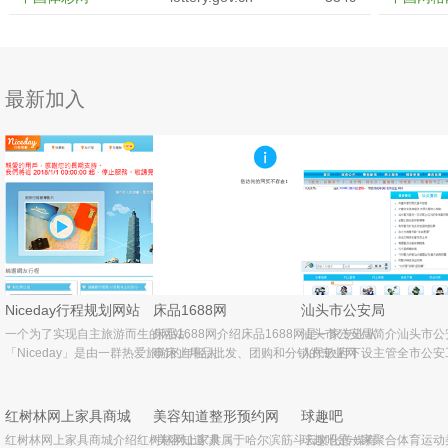
最新加入
Niceday行程规划网站
床品1688网
汕头市公安局
一个为了实现自主旅游而生的网站。
床品1688网介绍床品1688网是一家专业从
汕头市公安局简介汕头市公
「Niceday」是由一群热爱旅游的年轻人
事床上用品批发、团购和分销的专业网
人民政府下设主管全市公安
所发想，共同创造出一个自由规划旅游生
站，主营家纺系列：床上用品四件套、被
门，受市政府、广东省公安
活的网络分享平台。Niceday是视野创异
子、枕芯、被套、床单、被心、婚庆套
各县(县级市)区设公安局(分
营销有限公司所推出的品牌网站，我们将
件、夏被、夏凉被、空调被、蚕丝被、羽
乡、街道设派出所;公安分
红树林网上家具商城
美容知道整形预约网
球趣吧
台湾
红树林网上家具商城介绍红树林网上家具
“美容知道”隶属于哈尔滨筋斗云文化传媒有
球趣吧是一家聚合体育运动