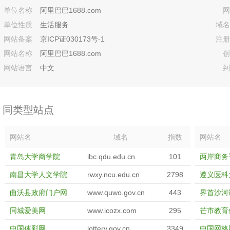
单位名称
阿里巴巴1688.com
网
单位性质
生活服务
域名
网站备案
京ICP证030173号-1
注册
网站名称
阿里巴巴1688.com
创
网站语言
中文
到
同类型站点
网站名
域名
指数
网站名
青岛大学商学院
ibc.qdu.edu.cn
101
两岸商务
南昌大学人文学院
rwxy.ncu.edu.cn
2798
遵义医科
曲沃县政府门户网
www.quwo.gov.cn
443
界首沙河
同城爱美网
www.icozx.com
295
芒市教育
中国体彩网
lottery.gov.cn
3349
中国网格