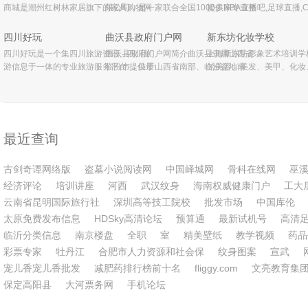
商城是潮州红树林家居旗下的家具购物网
限公司，是一家联合全国1000多家专业整
提供NBA直播吧,足球直播,
站，是潮汕地区首家进入家具电子商务行
形医院、整形美容医疗机构和国内外上千
播,NBA录像回放,NBA中文
业的OTO(什么是OTO)网站，现已发展成
名整形专家的全国免费咨询平台。通过咨
洲杯直播资讯，是您看球的
四川好玩
曲沃县政府门户网
新东坊化妆学校
为潮汕地区最大的专业家具OTO电子商务
询服务平台和客户服务中心，
四川好玩是一个集四川旅游资讯、四川旅
曲沃县政府门户网简介曲沃县隶属山西省
上海新东坊形象艺术培训学
游信息于一体的专业旅游服务平台.提供最
临汾市，位于山西省南部、临汾盆地南
的美容、美发、美甲、化妆
权威的四川旅游景点,四川旅游攻略,旅游地
端。曲沃县取其曲、取其沃，故名曲沃”，
专业培训学校。学校创办于1
图,旅游活动,旅游线路,以及最全面、快
历史上曾是“武公据之以兴晋，文公依之而
2005年6月经上海市徐汇
速、权威的四川旅游资讯信息,包
称霸”的晋国建都之地。截止
区人力资源和社会保障局审
最近查询
古剑奇谭网络版
盗墓小说阅读网
中国峄城网
骨科在线网
巫
经济评论
培训讲座
河西
武汉纹身
海南权威健康门户
工大
云南省昆明国际旅行社
深圳高等技工院校
批发市场
中国库伦
太原免费发布信息
HDSky高清论坛
预算通
最新试机号
高清
临沂分类信息
南京楼盘
全职
室
精美壁纸
教学视频
药品
彩票专家
牡丹江
合肥市人力资源和社会保
纹身图案
宣武
宠儿香宠儿香批发
减肥药排行榜前十名
fliggy.com
文亮教育集
保定高阳县
大河票务网
手机论坛