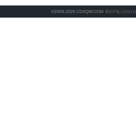
©2009-2025 CDXQW.COM
蜀ICP备120311