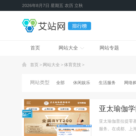
2026年8月7日 星期五 农历 立秋
首页
网站大全
网站专题
首页
网站大全
体育竞技
网站类型
全部
休闲娱乐
生活服务
网络
亚太瑜伽学
亚太瑜伽普拉提零
服务。在成都、上海