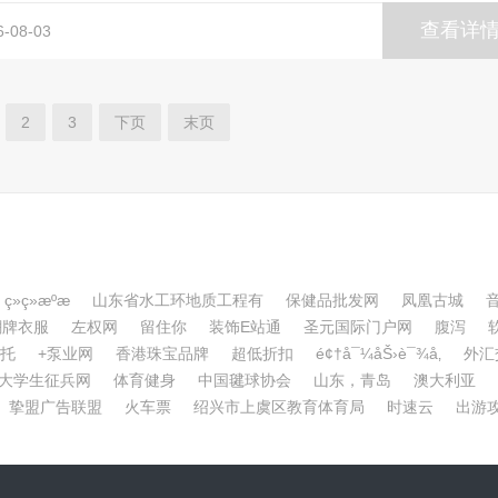
查看详
08-03
2
3
下页
末页
ç»ç»æºæ
山东省水工环地质工程有
保健品批发网
凤凰古城
潮牌衣服
左权网
留住你
装饰E站通
圣元国际门户网
腹泻
托
+泵业网
香港珠宝品牌
超低折扣
é¢†å¯¼åŠ›è¯¾å‚
外汇
大学生征兵网
体育健身
中国毽球协会
山东，青岛
澳大利亚
挚盟广告联盟
火车票
绍兴市上虞区教育体育局
时速云
出游