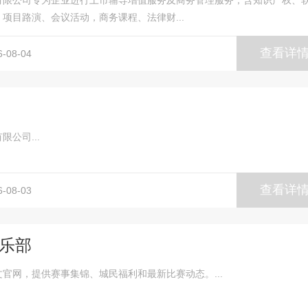
有限公司专为企业进行上市辅导增值服务及商务管理服务，含知识产权、
项目路演、会议活动，商务课程、法律财...
查看详
08-04
公司...
查看详
08-03
乐部
官网，提供赛事集锦、城民福利和最新比赛动态。...