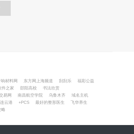
情
音响材料网
东方网上海频道
刮刮乐
福彩公益
软件之家
邵阳高校
书法欣赏
交易网
南昌航空学院
乌鲁木齐
域名主机
连云港
+PCS
最好的整形医生
飞华养生
攻略