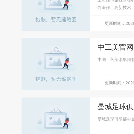
上海控本企业管理
件著作、高新技术、
更新时间：2026-
中工美官网
中国工艺美术集团有限
更新时间：2026-
曼城足球俱
曼城足球俱乐部中文