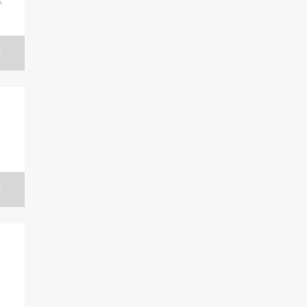
软
情
情