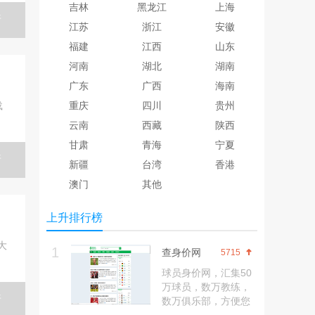
吉林
黑龙江
上海
情
江苏
浙江
安徽
福建
江西
山东
河南
湖北
湖南
广东
广西
海南
载
重庆
四川
贵州
云南
西藏
陕西
甘肃
青海
宁夏
情
新疆
台湾
香港
澳门
其他
上升排行榜
大
1
查身价网
5715
球员身价网，汇集50
万球员，数万教练，
情
数万俱乐部，方便您