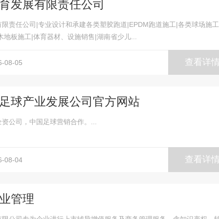
育发展有限责任公司
限责任公司|专业设计和承建各类塑胶跑道|EPDM跑道施工|各类球场施工
地板施工|体育器材、设施销售|湖南省少儿...
查看详
08-05
足球产业发展公司官方网站
资公司，中国足球营销合作。...
查看详
08-04
业管理