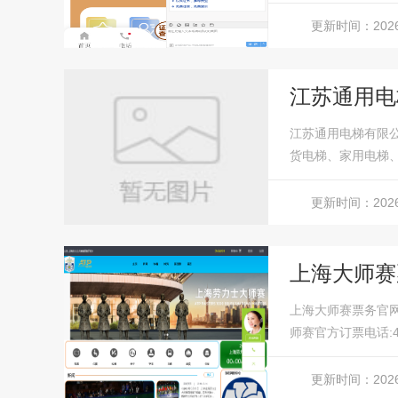
更新时间：2026-
江苏通用电
江苏通用电梯有限
货电梯、家用电梯、
更新时间：2026-
上海大师赛
上海大师赛票务官网
师赛官方订票电话:40
更新时间：2026-