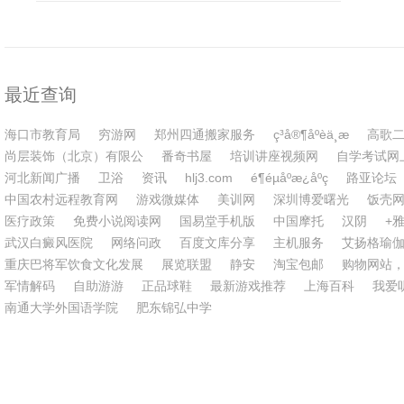
领域全解析
最近查询
海口市教育局
穷游网
郑州四通搬家服务
ç³å®¶åºèä¸æ
高歌
尚层装饰（北京）有限公
番奇书屋
培训讲座视频网
自学考试网
河北新闻广播
卫浴
资讯
hlj3.com
é¶éµåºæ¿åºç
路亚论坛
中国农村远程教育网
游戏微媒体
美训网
深圳博爱曙光
饭壳
医疗政策
免费小说阅读网
国易堂手机版
中国摩托
汉阴
+
武汉白癜风医院
网络问政
百度文库分享
主机服务
艾扬格瑜
重庆巴将军饮食文化发展
展览联盟
静安
淘宝包邮
购物网站
军情解码
自助游游
正品球鞋
最新游戏推荐
上海百科
我爱
南通大学外国语学院
肥东锦弘中学