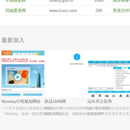
中国体彩网
lottery.gov.cn
3349
两岸商务
同城爱美网
www.icozx.com
295
界首沙河
最新加入
Niceday行程规划网站
床品1688网
汕头市公安局
一个为了实现自主旅游而生的网站。
床品1688网介绍床品1688网是一家专业从
汕头市公安局简介汕头市公
「Niceday」是由一群热爱旅游的年轻人
事床上用品批发、团购和分销的专业网
人民政府下设主管全市公安
所发想，共同创造出一个自由规划旅游生
站，主营家纺系列：床上用品四件套、被
门，受市政府、广东省公安
活的网络分享平台。Niceday是视野创异
子、枕芯、被套、床单、被心、婚庆套
各县(县级市)区设公安局(分