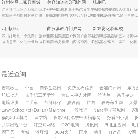
营销有限公司所推出的品牌网站，我们将
件、夏被、夏凉被、空调被、蚕丝被、羽
乡、街道设派出所;公安分
红树林网上家具商城
美容知道整形预约网
球趣吧
台湾
红树林网上家具商城介绍红树林网上家具
“美容知道”隶属于哈尔滨筋斗云文化传媒有
球趣吧是一家聚合体育运动
商城是潮州红树林家居旗下的家具购物网
限公司，是一家联合全国1000多家专业整
提供NBA直播吧,足球直播,
站，是潮汕地区首家进入家具电子商务行
形医院、整形美容医疗机构和国内外上千
播,NBA录像回放,NBA中文
业的OTO(什么是OTO)网站，现已发展成
名整形专家的全国免费咨询平台。通过咨
洲杯直播资讯，是您看球的
四川好玩
曲沃县政府门户网
新东坊化妆学校
为潮汕地区最大的专业家具OTO电子商务
询服务平台和客户服务中心，
四川好玩是一个集四川旅游资讯、四川旅
曲沃县政府门户网简介曲沃县隶属山西省
上海新东坊形象艺术培训学
游信息于一体的专业旅游服务平台.提供最
临汾市，位于山西省南部、临汾盆地南
的美容、美发、美甲、化妆
权威的四川旅游景点,四川旅游攻略,旅游地
端。曲沃县取其曲、取其沃，故名曲沃”，
专业培训学校。学校创办于1
图,旅游活动,旅游线路,以及最全面、快
历史上曾是“武公据之以兴晋，文公依之而
2005年6月经上海市徐汇
速、权威的四川旅游资讯信息,包
称霸”的晋国建都之地。截止
区人力资源和社会保障局审
最近查询
摇滚歌曲
中国
美淼生活网
免费发布信息
合浦门户网
东方
航班动态
焦作职工医学院
营口人事人才网
雅诗兰
亲子鉴定
电脑培训
二手车
节能环保
黔西南
拼图
神奇养生网
风景
Law+School+of+Dalian+Maritime+
篮球吧
Nano电子商城网
家
福彩3d试机号
译学馆
福彩福利彩票中国福彩网
好看的小说
{
共享出现平台
好空间网络
O2O电商
腾讯网
湖北旅游网
吐
帽子秀
宣城
沙坪坝
8684火车
国米
德州
IT产品
IC网