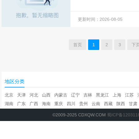
更新时间：2026-08-05
首页
1
2
3
下
地区分类
北京
天津
河北
山西
内蒙古
辽宁
吉林
黑龙江
上海
江苏
湖南
广东
广西
海南
重庆
四川
贵州
云南
西藏
陕西
甘肃
©2009-2025 CDXQW.COM
蜀ICP备120311