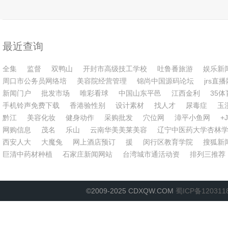
阅、群发短信、互动评论、文件共享等特
银成老师在工作之余参与指导企业的发展
站，是潮汕地区首家进入家
色深受用户喜爱，非常适合于教师、团
与管理，为公司制定全新发展战略——在
业的OTO(什么是OTO)网
队、公司等多人使用。网站作用对于
全国范围内开展医学教育培
为潮汕地区最大的专业家具
最近查询
全集
监督
双鸭山
开封市高级技工学校
吐鲁番旅游
娱乐新
周口市公务员网络培
美容院经营管理
锦尚中国源码论坛
jrs直
新闻门户
批发市场
唯彩看球
中国山东平邑
江西金利
35体
手机铃声免费下载
香港验性别
设计素材
找人才
尿毒症
玉
黔江
美容化妆
健身动作
采购批发
穴位网
漳平小鱼网
+J
网购信息
茂名
乐山
云南华美美莱美容
辽宁中医药大学杏林
西安人大
大魔兔
网上酒店预订
援
闵行区教育学院
搜狐新
巨清中药材种植
石家庄新闻网站
台湾城市通活动资
排列三推荐
©2009-2025 CDXQW.COM
蜀ICP备120311