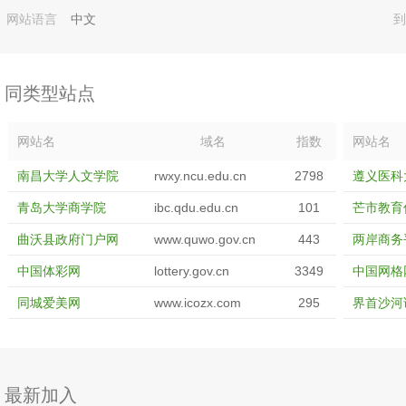
网站语言
中文
到
同类型站点
网站名
域名
指数
网站名
南昌大学人文学院
rwxy.ncu.edu.cn
2798
遵义医科
青岛大学商学院
ibc.qdu.edu.cn
101
芒市教育
曲沃县政府门户网
www.quwo.gov.cn
443
两岸商务
中国体彩网
lottery.gov.cn
3349
中国网格
同城爱美网
www.icozx.com
295
界首沙河
最新加入