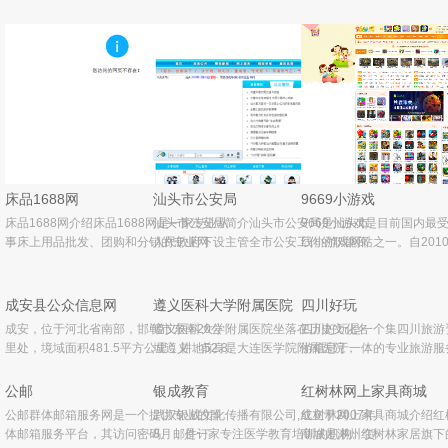
床品1688网
汕头市公安局
9669小游戏
床品1688网介绍床品1688网是一家专业从
汕头市公安局简介汕头市公安局是汕头市
9669小游戏是目前国内最
事床上用品批发、团购和分销的专业网
人民政府下设主管全市公安工作的职能部
线小游戏网站之一。自201
站，主营家纺系列：床上用品四件套、被
门，受市政府、广东省公安厅双重领导。
线以来，始终坚持以“安全、
子、枕芯、被套、床单、被心、婚庆套
各县(县级市)区设公安局(分局)，在镇、
理念服务于广大游戏玩家。
件、夏被、夏凉被、空调被、蚕丝被、羽
乡、街道设派出所;公安分局与派出
量超过200万，据ALEXA排
成安县公众信息网
遵义医科大学附属医院
四川好玩
成安，位于河北省南部，邯郸市东南20公
遵义医科大学附属医院坐落在历史文化名
四川好玩是一个集四川旅游
里处，境域面积481.5平方公里，耕地52.3
城遵义，前身是大连医学院附属医院，
游信息于一体的专业旅游服
万亩，辖4镇5乡，234个行政村，总人口
1969年为支援三线建设举院南迁，系贵州
权威的四川旅游景点,四川旅
40万，是邯郸市“1+6”中心城市发展规划重
省首家三级甲等综合医院，省级区域医疗
图,旅游活动,旅游线路,以
公邮
银成教育
红树林网上家具商城
要组团之一，是全国县委权力公开透
中心之一。医院现有建筑面积31万平
速、权威的四川旅游资讯信
公邮群体邮箱服务网是一个提供专业的群
武汉银成文化传播有限公司,成立于2007年
红树林网上家具商城介绍红
体邮箱服务平台，其访问密码、邮件订
8月，是一家专注医学教育培训的机构。贺
商城是潮州红树林家居旗下