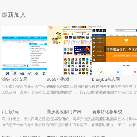
最新加入
汕头市公安局
9669小游戏
bianjibu杂志网
汕头市公安局简介汕头市公安局是汕头市
9669小游戏是目前国内最受欢迎的一个在
杂志网是中国领先的杂志门
人民政府下设主管全市公安工作的职能部
线小游戏网站之一。自2010年正式改版上
国内外有影响力的杂志资讯
门，受市政府、广东省公安厅双重领导。
线以来，始终坚持以“安全、快速、绿色”的
供杂志权威性查询和杂志订
各县(县级市)区设公安局(分局)，在镇、
理念服务于广大游戏玩家。目前日均访问
务,服务于全球华人用户,致
乡、街道设派出所;公安分局与派出
量超过200万，据ALEXA排名
力和互动性,权威,主流,时尚
四川好玩
曲沃县政府门户网
新东坊化妆学校
四川好玩是一个集四川旅游资讯、四川旅
曲沃县政府门户网简介曲沃县隶属山西省
上海新东坊形象艺术培训学
游信息于一体的专业旅游服务平台.提供最
临汾市，位于山西省南部、临汾盆地南
的美容、美发、美甲、化妆
权威的四川旅游景点,四川旅游攻略,旅游地
端。曲沃县取其曲、取其沃，故名曲沃”，
专业培训学校。学校创办于1
图,旅游活动,旅游线路,以及最全面、快
历史上曾是“武公据之以兴晋，文公依之而
2005年6月经上海市徐汇