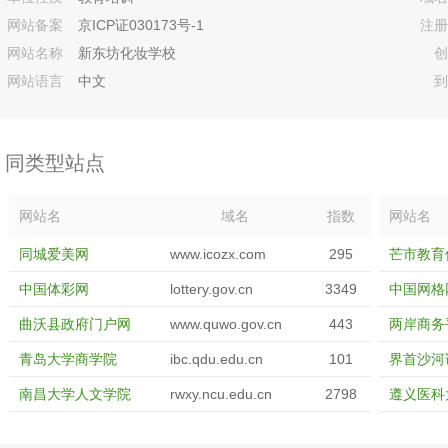
网站备案
京ICP证030173号-1
注册
网站名称
新东坊化妆学校
创
网站语言
中文
到
同类型站点
网站名
域名
指数
网站名
同城爱美网
www.icozx.com
295
芒市教育
中国体彩网
lottery.gov.cn
3349
中国网格
曲沃县政府门户网
www.quwo.gov.cn
443
两岸商务
青岛大学商学院
ibc.qdu.edu.cn
101
界首沙河
南昌大学人文学院
rwxy.ncu.edu.cn
2798
遵义医科