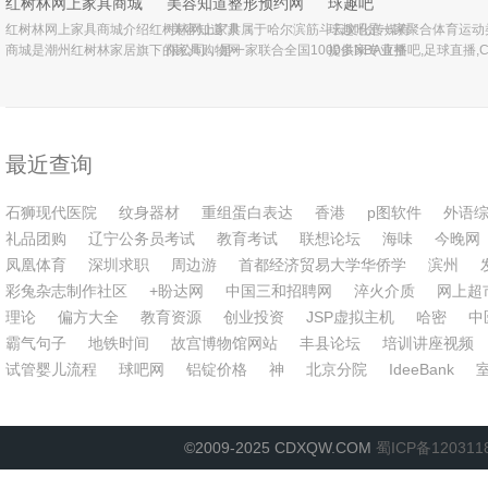
红树林网上家具商城
美容知道整形预约网
球趣吧
速、权威的四川旅游资讯信息,包
称霸”的晋国建都之地。截止
区人力资源和社会保障局审
红树林网上家具商城介绍红树林网上家具
“美容知道”隶属于哈尔滨筋斗云文化传媒有
球趣吧是一家聚合体育运动
商城是潮州红树林家居旗下的家具购物网
限公司，是一家联合全国1000多家专业整
提供NBA直播吧,足球直播,
站，是潮汕地区首家进入家具电子商务行
形医院、整形美容医疗机构和国内外上千
播,NBA录像回放,NBA中文
业的OTO(什么是OTO)网站，现已发展成
名整形专家的全国免费咨询平台。通过咨
洲杯直播资讯，是您看球的
为潮汕地区最大的专业家具OTO电子商务
询服务平台和客户服务中心，
最近查询
石狮现代医院
纹身器材
重组蛋白表达
香港
p图软件
外语
礼品团购
辽宁公务员考试
教育考试
联想论坛
海味
今晚网
凤凰体育
深圳求职
周边游
首都经济贸易大学华侨学
滨州
彩兔杂志制作社区
+盼达网
中国三和招聘网
淬火介质
网上超
理论
偏方大全
教育资源
创业投资
JSP虚拟主机
哈密
中
霸气句子
地铁时间
故宫博物馆网站
丰县论坛
培训讲座视频
试管婴儿流程
球吧网
铝锭价格
神
北京分院
IdeeBank
©2009-2025 CDXQW.COM
蜀ICP备120311