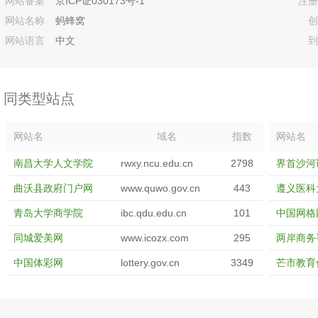
网站备案
京ICP证030173号-1
注册
网站名称
蚂蜂窝
创
网站语言
中文
到
同类型站点
网站名
域名
指数
网站名
南昌大学人文学院
rwxy.ncu.edu.cn
2798
界首沙河
曲沃县政府门户网
www.quwo.gov.cn
443
遵义医科
青岛大学商学院
ibc.qdu.edu.cn
101
中国网格
同城爱美网
www.icozx.com
295
两岸商务
中国体彩网
lottery.gov.cn
3349
芒市教育