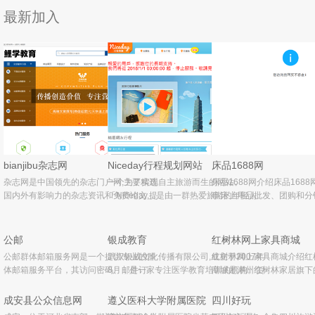
最新加入
bianjibu杂志网
Niceday行程规划网站
床品1688网
杂志网是中国领先的杂志门户网,主要精选
一个为了实现自主旅游而生的网站。
床品1688网介绍床品168
国内外有影响力的杂志资讯和免费论文,提
「Niceday」是由一群热爱旅游的年轻人
事床上用品批发、团购和分
供杂志权威性查询和杂志订阅以及广告服
所发想，共同创造出一个自由规划旅游生
站，主营家纺系列：床上用
务,服务于全球华人用户,致力成为最具传播
活的网络分享平台。Niceday是视野创异
子、枕芯、被套、床单、被
力和互动性,权威,主流,时尚的
营销有限公司所推出的品牌网站，我们将
件、夏被、夏凉被、空调被
公邮
银成教育
红树林网上家具商城
台湾
公邮群体邮箱服务网是一个提供专业的群
武汉银成文化传播有限公司,成立于2007年
红树林网上家具商城介绍红
体邮箱服务平台，其访问密码、邮件订
8月，是一家专注医学教育培训的机构。贺
商城是潮州红树林家居旗下
阅、群发短信、互动评论、文件共享等特
银成老师在工作之余参与指导企业的发展
站，是潮汕地区首家进入家
色深受用户喜爱，非常适合于教师、团
与管理，为公司制定全新发展战略——在
业的OTO(什么是OTO)网
成安县公众信息网
遵义医科大学附属医院
四川好玩
队、公司等多人使用。网站作用对于
全国范围内开展医学教育培
为潮汕地区最大的专业家具