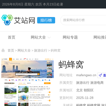
2026年8月8日 星期六 农历 本月23日处暑
首页
网站大全
网站专题
网站推
首页
网站大全
旅游出行
蚂蜂窝
蚂蜂窝
网站地址
mafengwo.cn
所属类型
旅游出行
旅游电商
所属地区
北京
朝阳区
更新时间
2025-11-28
关键词
蚂蜂窝
蚂蜂窝网
旅