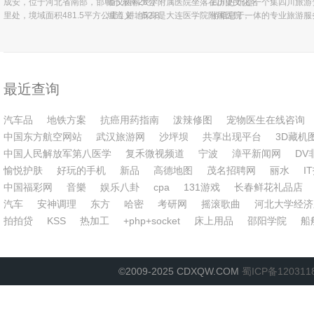
成安，位于河北省南部，邯郸市东南20公
遵义医科大学附属医院坐落在历史文化名
四川好玩是一个集四川旅游
里处，境域面积481.5平方公里，耕地52.3
城遵义，前身是大连医学院附属医院，
游信息于一体的专业旅游服
万亩，辖4镇5乡，234个行政村，总人口
1969年为支援三线建设举院南迁，系贵州
权威的四川旅游景点,四川旅
40万，是邯郸市“1+6”中心城市发展规划重
省首家三级甲等综合医院，省级区域医疗
图,旅游活动,旅游线路,以
要组团之一，是全国县委权力公开透
中心之一。医院现有建筑面积31万平
速、权威的四川旅游资讯信
最近查询
汽车品
地铁方案
抗癌用药指南
泼辣修图
宠物医生在线咨询
中国东方航空网站
武汉旅游网
沙坪坝
共享出现平台
3D藏机
中国人民解放军第八医学
复禾微视频道
宁波
漳平新闻网
DV
愉悦护肤
好玩的手机
新品
高德地图
茂名招聘网
丽水
I
中国福彩网
音樂
娱乐八卦
cpa
131游戏
长春鲜花礼品店
汽车
安神调理
东方
哈密
考研网
摇滚歌曲
河北大学经济
拍拍贷
KSS
热加工
+php+socket
床上用品
邵阳学院
船
©2009-2025 CDXQW.COM
蜀ICP备120311