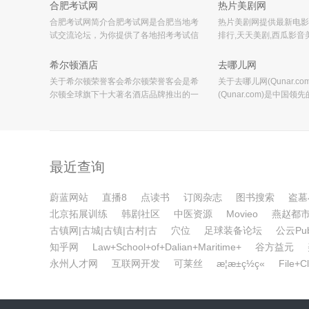
行”理念，倡导自由享受与深度体
小说《失落的地平线》
合肥考试网
热片美剧网
合肥考试网简介合肥考试网是合肥当地考
热片美剧网提供最新电影
试交流论坛，为你提供了各地招考考试信
排行,天天美剧,西瓜影
息、公务员(事业单位)招考、各类资格考试
剧,观看模式分西瓜影音,
在线咨询、各类培训在线咨询、网上报名
载,吉吉影音,优酷,土豆,
希尔顿酒店
去哪儿网
支付答疑、职称评审在线答疑、
多播放模式,每天及时更
关于希尔顿荣誉客会希尔顿荣誉客会是希
关于去哪儿网(Qunar.c
尔顿全球旗下十大著名酒店品牌推出的一
(Qunar.com)是中国
项屡获殊荣的宾客忠诚计划，拥有3,400万
平台，其网站上线于200
名会员。与其他宾客忠诚计划相比，该计
部位于北京。去哪儿网致
划可为会员提供赚取和兑换积分的
整个旅游业价值链服务的
过科技
最近查询
蔚蓝网站
直播8
点读书
订阅杂志
图书搜索
盗墓
北京拓展训练
韩剧社区
中医资源
Movieo
燕赵都
古镇网|古城|古镇|古村|古
穴位
足球装备论坛
公云Pu
知乎网
Law+School+of+Dalian+Maritime+
谷方益元
永州人才网
互联网开发
可莱丝
æ­¦æ±ç½ç«
File+C