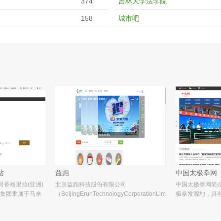
374
吉林大学法学院
158
城市吧
站
益跑
中国太极拳网
司香格里拉(亚洲)
北京益跑科技股份有限公司
中国太极拳网简
集团隶属于马来
（BeijingErunTechnologyCorporationLimited）
极拳发源地，具
郭鹤年的郭氏集团旗
创建于2012年7月24日，旗下拥有中文专
世界各地的太极
詹姆士·希尔顿的
业跑步网站益跑网，致力于建设中国技术
息、丰厚的理论