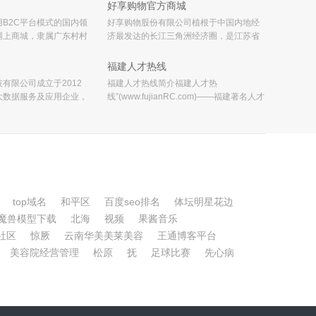
太极新闻赛事，
好享购物官方商城
B2C平台模式的国内领
好享购物股份有限公司植根于中国内地经
网上商城，隶属广东村村
济最发达的长江三角洲经济圈，是江苏省
。我们以安全、名优、特
广播电视总台(集团)成员机构，好享购物频
通过对生产商资质的严格
道于2008年12月31日正式运营。好享购物
福建人才热线
消费者提供优选名
定位于新媒体购物，整合电视、互
有限公司成立于2012
福建人才热线简介福建人才热
大数据服务及应用企业，
线”(www.fujianRC.com)——福建著名人才
讯服务、赛事分析服务、
招聘网，经政府人事部门批准具有专业资
体育媒体服务、商业决策
质从事人才服务的机构《人才中介服务许
服务、实时数据游戏
可证》，专业、权威!获《信得过人才服务
机构》
top域名
和平区
百度seo排名
体坛明星花边
魔兽模型下载
北海
视频
果酱音乐
社区
惊厥
云南华美美莱美容
王通博客平台
美容院经营管理
松原
抚
足球比赛
先心病