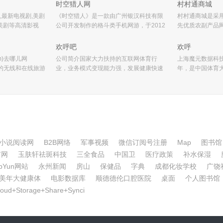
最领先、客户体验最好的跑步垂直社区。
资料等，以“报道
时空猎人网
村村通商城
融汇专业信息平
,最新电视剧,美剧
《时空猎人》是一款由广州银汉科技有限
村村通商城是采用
音美剧等高清影视
公司开发制作的格斗类手机网游，于2012
先优质农副产品
迅雷下载,旋风下
年11月发行，该游戏已上架IOS、IOS等平
通科技有限公司
奇艺,乐视,搜狐等众
台。《时空猎人》讲诉的是各族精英战士
色为经营理念，
欢呼吧
欢呼
新国内
联合组成“时空猎人”强大组织，跨
审核和遴选，为
om)去哪儿网
公司简介国家大力扶持的互联网体育行
上海魔元数据科技
领先的无线和在线旅游
业，业务模式变现能力强，发展健康快速
年，是中国体育
5年5月，公司总
拥有全国足球竞猜服务第一品牌【足球魔
旗下囊括数据资
力于建立一个为
方】，业内独家，同行业用户覆盖量最大
职业体育服务、
生态系统，并通
与国内互联网巨头企业均有合作业
服务、教育科研
小说阅读网
B2B网络
军事视频
微信订阅号注册
Map
图书馆
市网
玉肤轩祛斑科技
三全食品
中国卫
医疗政策
补水保湿
bYun网站
永州新闻
房山
保健品
字典
成都化妆学校
广饶
美年大健康体
电影数据库
顺德德伦口腔医院
桌面
个人图书馆
loud+Storage+Share+Synci