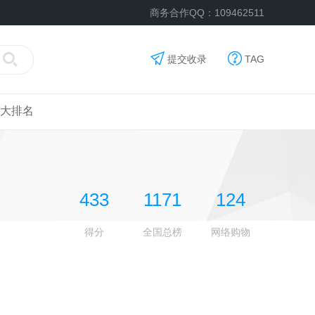
商务合作QQ：109462511
提交收录
TAG
大排名
433
1171
124
得分
全国总榜
网络购物