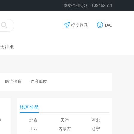
商务合作QQ：109462511
提交收录
TAG
大排名
医疗健康
政府单位
地区分类
情
北京
天津
河北
山西
内蒙古
辽宁