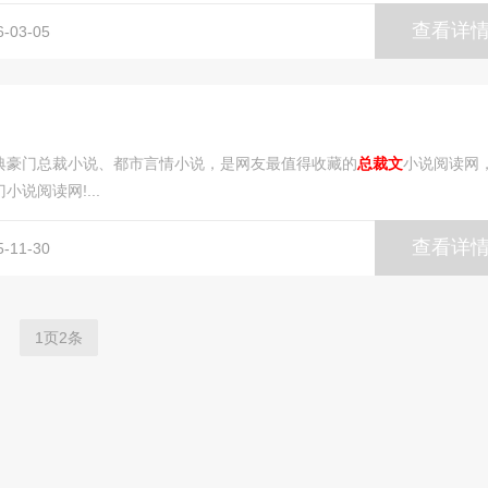
查看详
03-05
经典豪门总裁小说、都市言情小说，是网友最值得收藏的
总裁文
小说阅读网
小说阅读网!...
查看详
11-30
1页2条