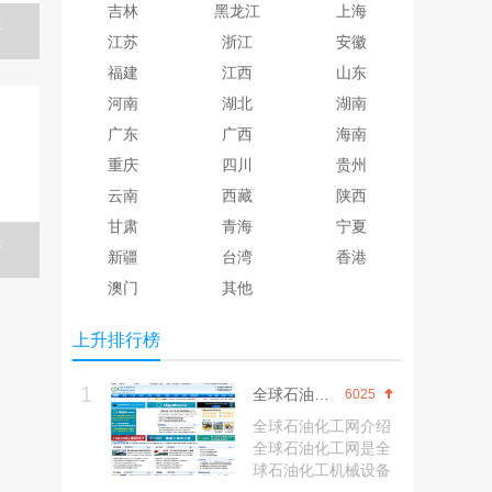
吉林
黑龙江
上海
情
江苏
浙江
安徽
福建
江西
山东
河南
湖北
湖南
广东
广西
海南
，
重庆
四川
贵州
云南
西藏
陕西
甘肃
青海
宁夏
情
新疆
台湾
香港
澳门
其他
上升排行榜
1
全球石油化工网
6025
全球石油化工网介绍
全球石油化工网是全
球石油化工机械设备