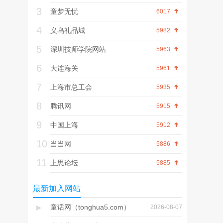
行业最大电子商务平
3
台，每天100,000次访
童梦无忧
6017
问，收录300,000家石
4
油化工装备制造企
义乌礼品城
5982
业，汇集3,000,000石
5
深圳技师学院网站
油化工机械设备信
5963
息，并与全球最大石
6
大连海关
5961
油
7
上海市总工会
5935
8
腾讯网
5915
9
中国上海
5912
10
当当网
5886
11
上思论坛
5885
最新加入网站
▸
童话网（tonghua5.com）
2026-08-07