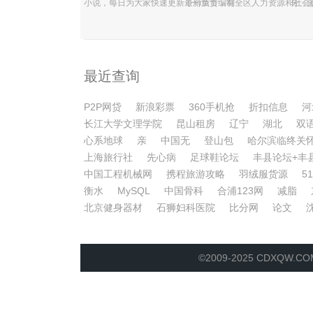
小说，每日为大家快速更新最新章节，有
(一)负责编制全区人力资源和社会
分、篮
大量的高质量全本原创网络热门小说大
发展规划、政策，起草人力资源和
更有
全，是一家非常值得书友们收藏的免费小
障的区级规范性文件，并组织实施
直播
说网站。
检查。(二)负责全区行政机关公
据。
最近查询
P2P网贷
新浪彩票
360手机抢
折扣信息
河
长江大学文理学院
昆山租房
辽宁
湖北
双
心系地球
亲
中国无
登山包
哈尔滨临终关
上海旅行社
先心病
足球鞋论坛
丰县论坛+丰
中国工程机械网
携程旅游攻略
羽绒服货源
5
衡水
MySQL
中国骨科
合浦123网
减脂
北京健身器材
石狮妇科医院
比分网
论文
©2009-2025 CDXQW.C