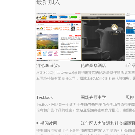
最新加入
河池365论坛
伦敦豪华酒店
it产
河池365网(http://www./)隶属于河池市三六
品味独具的伦敦豪华连锁酒店国丰
it产
五网络科技有限责任公司，始建于2002
团(GuomanHotels)在伦敦拥有
月，
年，目前已拥有注册用户近30万，日均浏
特色的豪华酒店：查林十字街酒店
免费
览量(PV)36万，每日独立访客(UV)6万。
(CharingCross)、坎伯兰酒店
息、
群体以青中年为主，年龄在18—24岁占
(Cumberland)、皇家骑兵卫队酒
创新
TvcBook
围场卉原中学
贝聊
26%，25—
(RoyalHorseguards)及伦敦塔酒店
TvcBook 网站是一个致力于全球广告导演
围场卉原中学简介围场卉原中学是2
贝聊
信息和广告作品的搜索引擎站点，拥有全
5月经河北省教育厅批准，由围场
育平
球顶级广告导演700+，广告作品可浏览超
山等13名教师集体辞职自筹资金
有八
过10000+，导演可联络洽谈高达100%，
所全日制民办中学。她以投资者、
用。
神书阅读网
江宁区人力资源和社会保障
三五
制作公司专业支持数量500+，在这里你可
者、教育者“三位一体”的全新办学
庭关
神书阅读网收录了当下最热门的各类网络
南京市江宁区人力资源和社会保障
三五
以观